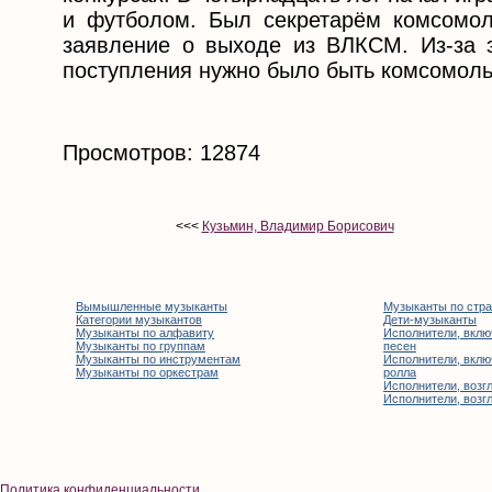
и футболом. Был секретарём комсомол
заявление о выходе из ВЛКСМ. Из-за э
поступления нужно было быть комсомол
Просмотров: 12874
<<<
Кузьмин, Владимир Борисович
Вымышленные музыканты
Музыканты по стр
Категории музыкантов
Дети-музыканты
Музыканты по алфавиту
Исполнители, вклю
Музыканты по группам
песен
Музыканты по инструментам
Исполнители, вклю
Музыканты по оркестрам
ролла
Исполнители, возгл
Исполнители, возгл
Политика конфиденциальности