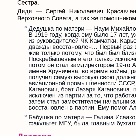
Сестра.
Дядя — Сергей Николаевич Красавче
Верховного Совета, а так же помощнико
Дедушка по матери — Наум Михайлов
В 1919 году, когда ему было 17 лет,
из руководителей ЧК Камчатки. Карь
дважды восстановлен… Первый раз он
жив только потому, что был был бли
Поскребышевым и его только исключи
потом он стал замдиректором 19-го 
имени Хруничева, во время войны, р
получил самую высокую свою должн
авиационной промышленности СССР,
Каганович, брат Лазаря Кагановича. 
исключен из партии за то, что работа
затем стал заместителем начальника
восстановлен в партии. Ему помог А
Бабушка по матери — Галина Исаако
факультет МГУ, была главным бухгал