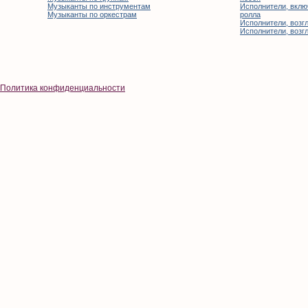
Музыканты по инструментам
Исполнители, вклю
Музыканты по оркестрам
ролла
Исполнители, возгл
Исполнители, возгл
Политика конфиденциальности