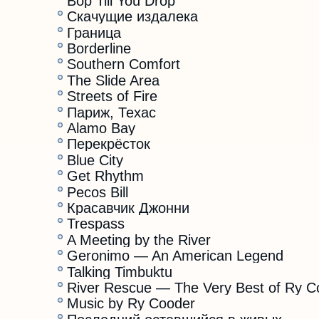
Bop Till You Drop
Скачущие издалека
Граница
Borderline
Southern Comfort
The Slide Area
Streets of Fire
Париж, Техас
Alamo Bay
Перекрёсток
Blue City
Get Rhythm
Pecos Bill
Красавчик Джонни
Trespass
A Meeting by the River
Geronimo — An American Legend
Talking Timbuktu
River Rescue — The Very Best of Ry C
Music by Ry Cooder