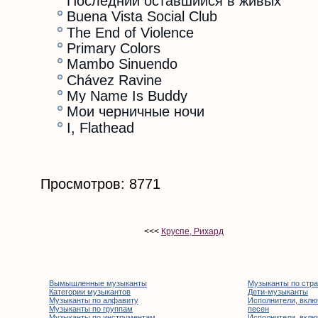
Последний оставшийся в живых
Buena Vista Social Club
The End of Violence
Primary Colors
Mambo Sinuendo
Chávez Ravine
My Name Is Buddy
Мои черничные ночи
I, Flathead
Просмотров: 8771
<<<
Круспе, Рихард
Вымышленные музыканты
Музыканты по стр
Категории музыкантов
Дети-музыканты
Музыканты по алфавиту
Исполнители, вклю
Музыканты по группам
песен
Музыканты по инструментам
Исполнители, вклю