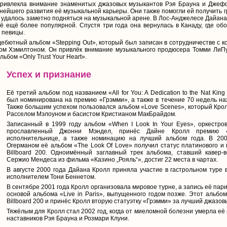
привлекла внимание знаменитых джазовых музыкантов Рэя Брауна и Джеф
нейшего развития её музыкальной карьеры. Они также помогли ей получить гр
л удалось заметно подняться на музыкальной арене. В Лос-Анджелесе Дайан
её ещё более популярной. Спустя три года она вернулась в Канаду, где о
 певицы.
дебютный альбом «Stepping Out», который был записан в сотрудничестве с
 Хэмилтоном. Он привлёк внимание музыкального продюсера Томми ЛиПум
ьбом «Only Trust Your Heart».
Успех и признание
Её третий альбом под названием «All for You: A Dedication to the Nat King
был номинирована на премию «Грэмми», а также в течение 70 недель нах
Также большим успехом пользовался альбом «Love Scenes», который Крол
Расселом Мэлоуном и басистом Кристианом МакБрайдом.
Записанный в 1999 году альбом «When I Look In Your Eyes», оркестр
прославленный Джонни Мэндел, принёс Дайне Кролл премию «
исполнительнице, а также номинацию на лучший альбом года. В 20
Огерманом её альбом «The Look Of Love» получил статус платинового и 
Billboard 200. Одноимённый заглавный трек альбома, ставший кавер
Сержио Мендеса из фильма «Казино „Рояль“», достиг 22 места в чартах.
В августе 2000 года Дайана Кролл приняла участие в гастрольном туре
исполнителем Тони Беннетом.
В сентябре 2001 года Кролл организовала мировое турне, а запись её пар
основой альбома «Live in Paris», выпущенного годом позже. Этот альбо
Billboard 200 и принёс Кролл вторую статуэтку «Грэмми» за лучший джазов
Тяжёлым для Кролл стал 2002 год, когда от миеломной болезни умерла её 
наставников Рэя Брауна и Розмари Клуни.