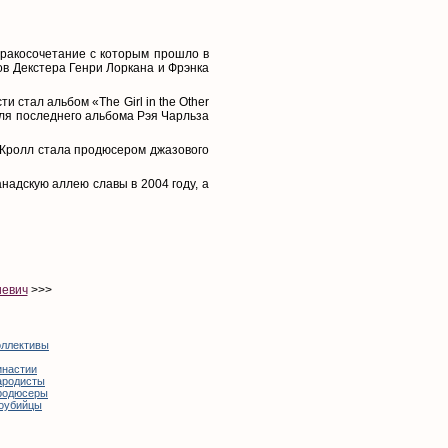
бракосочетание с которым прошло в
ов Декстера Генри Лоркана и Фрэнка
 стал альбом «The Girl in the Other
для последнего альбома Рэя Чарльза
 Кролл стала продюсером джазового
надскую аллею славы в 2004 году, а
иевич
>>>
оллективы
инастии
ародисты
родюсеры
оубийцы