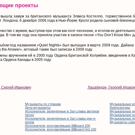
ующие проекты
 вышла замуж за британского музыканта Элвиса Костелло, торжественное 
 Лондона. 6 декабря 2006 года в Нью-Йорке Кролл родила сыновей-близнец
ество с мужем, выступив при этом как поэт-песенник, и итогом их деятельности
а. В том же году она приняла участие в записи песни «You Don’t Know Me» 
ьбом под названием «Quiet Nights» был выпущен в марте 2009 года. Дайана
the Answer», который также был записан в 2009 году.
ены вручением ей в 2000 году Ордена Британской Колумбии, введением в Ка
 Ордена Канады в 2005 году.
 Сергей Иванович
Лацабидзе, Георгий Иракл
Музыканты по странам
Музыкальные к
Дети-музыканты
Композиторы
Исполнители, включённые в Зал славы авторов
Музыкальные д
песен
Музыкальные п
Исполнители, включённые в Зал славы рок-н-
Музыкальные п
ролла
Музыканты-сам
Исполнители, возглавлявшие Billboard 200
Исполнители, возглавлявшие Billboard Hot 100