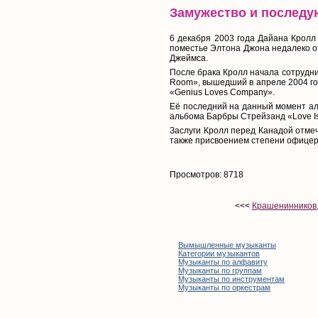
Замужество и послед
6 декабря 2003 года Дайана Кролл
поместье Элтона Джона недалеко от
Джеймса.
После брака Кролл начала сотруднич
Room», вышедший в апреле 2004 год
«Genius Loves Company».
Её последний на данный момент ал
альбома Барбры Стрейзанд «Love Is 
Заслуги Кролл перед Канадой отмеч
также присвоением степени офицера
Просмотров: 8718
<<<
Крашенинников,
Вымышленные музыканты
Категории музыкантов
Музыканты по алфавиту
Музыканты по группам
Музыканты по инструментам
Музыканты по оркестрам