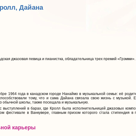
Кролл, Дайана
дская джазовая певица и пианистка, обладательница трех премий «Грэмми».
бре 1964 года в канадском городе Нанаймо в музыкальной семье: её роди
способствовали тому, что и сама Дайана связала свою жизнь с музыкой. 
мо обычной школы, также посещала и музыкальную.
с выступлений в барах, где Кролл была исполнительницей джазовых компо
ом фестивале в Ванкувере, главным призом которого стала стипендия в
ьной карьеры