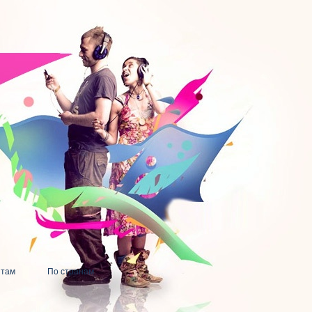
нтам
По странам