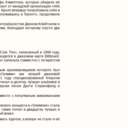
фа Хэмилтона, которые убедили её
ант от канадской организации «Arts
а Кролл впервые попробовала себя в
босновавшись в Торонто, продолжила
 контрабасистом Джоном Клейтоном и
а, благодаря которому спустя два
 Cole Trio», записанный в 1996 году,
одился в джазовом чарте Billboard.
л записала совместно с гитаристом
овым аранжировщиком которого был
Грэмми» как лучшей джазовой
01 году спродюсированый Клаусом
попал в десятку лучших альбомов в
-версии песни Дасти Спрингфилд и
 вместе с популярным американским
ижского концерта в «Олимпии» стала
м также попал в двадцатку лучших в
ый вокал.
мать Аделла, а вскоре не стало и её