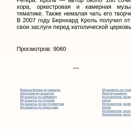
Регера. Кроль — автор около 180 сочи
хора, оркестровая и камерная музы
тематике. Также немалая чать его твор
В 2007 году Бернхард Кроль получил от
свои заслуги перед католической церков
Просмотров: 9060
<<<
Вымышленные музыканты
Музыканты по стр
Категории музыкантов
Дети-музыканты
Музыканты по алфавиту
Исполнители, вклю
Музыканты по группам
песен
Музыканты по инструментам
Исполнители, вклю
Музыканты по оркестрам
ролла
Исполнители, возгл
Исполнители, возгл