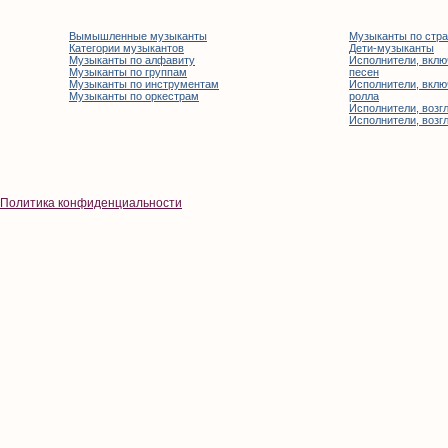
Вымышленные музыканты
Музыканты по стр
Категории музыкантов
Дети-музыканты
Музыканты по алфавиту
Исполнители, вклю
Музыканты по группам
песен
Музыканты по инструментам
Исполнители, вклю
Музыканты по оркестрам
ролла
Исполнители, возгл
Исполнители, возгл
Политика конфиденциальности