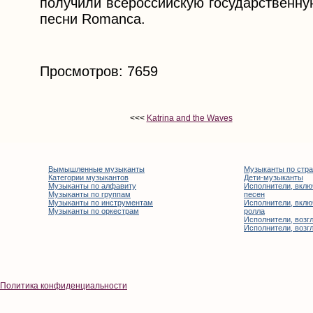
получили всероссийскую государственну
песни Romanca.
Просмотров: 7659
<<<
Katrina and the Waves
Вымышленные музыканты
Музыканты по стр
Категории музыкантов
Дети-музыканты
Музыканты по алфавиту
Исполнители, вклю
Музыканты по группам
песен
Музыканты по инструментам
Исполнители, вклю
Музыканты по оркестрам
ролла
Исполнители, возгл
Исполнители, возгл
Политика конфиденциальности