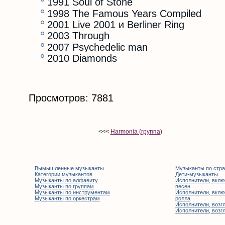
1991 Soul of Stone
1998 The Famous Years Compiled
2001 Live 2001 и Berliner Ring
2003 Through
2007 Psychedelic man
2010 Diamonds
Просмотров: 7881
<<<
Harmonia (группа)
Вымышленные музыканты
Музыканты по стр
Категории музыкантов
Дети-музыканты
Музыканты по алфавиту
Исполнители, вклю
Музыканты по группам
песен
Музыканты по инструментам
Исполнители, вклю
Музыканты по оркестрам
ролла
Исполнители, возгл
Исполнители, возгл