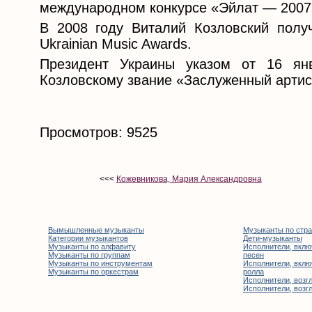
международном конкурсе «Эйлат — 2007
В 2008 году Виталий Козловский полу
Ukrainian Music Awards.
Президент Украины указом от 16 ян
Козловскому звание «Заслуженный артис
Просмотров: 9525
<<<
Кожевникова, Мария Александровна
Вымышленные музыканты
Музыканты по стр
Категории музыкантов
Дети-музыканты
Музыканты по алфавиту
Исполнители, вклю
Музыканты по группам
песен
Музыканты по инструментам
Исполнители, вклю
Музыканты по оркестрам
ролла
Исполнители, возгл
Исполнители, возгл