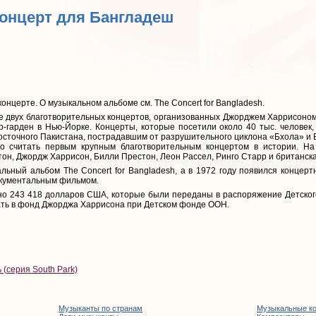
Концерт для Бангладеш
онцерте. О музыкальном альбоме см. The Concert for Bangladesh.
 двух благотворительных концертов, организованных Джорджем Харрисоно
ер-гарден в Нью-Йорке. Концерты, которые посетили около 40 тыс. человек
осточного Пакистана, пострадавшим от разрушительного циклона «Бхола» и 
о считать первым крупным благотворительным концертом в истории. На
он, Джордж Харрисон, Билли Престон, Леон Рассел, Ринго Старр и британская
льный альбом The Concert for Bangladesh, а в 1972 году появился концер
окументальным фильмом.
ано 243 418 долларов США, которые были переданы в распоряжение Детско
ть в фонд Джорджа Харрисона при Детском фонде ООН.
(серия South Park)
Музыканты по странам
Музыкальные к