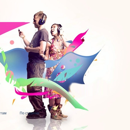
нтам
По странам