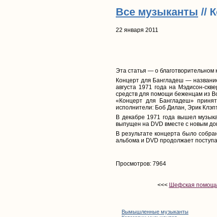
Все музыканты
// 
22 января 2011
Эта статья — о благотворительном к
Концерт для Бангладеш — название
августа 1971 года на Мэдисон-скв
средств для помощи беженцам из В
«Концерт для Бангладеш» принят
исполнители: Боб Дилан, Эрик Клэпт
В декабре 1971 года вышел музыка
выпущен на DVD вместе с новым д
В результате концерта было собр
альбома и DVD продолжает поступа
Просмотров: 7964
<<<
Шефская помощь 
Вымышленные музыканты