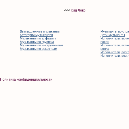
<<<
Кид Локо
Вымышленные музыканты
Музыканты по стр
Категории музыкантов
Дети-музыканты
Музыканты по алфавиту
Исполнители, вклю
Музыканты по группам
песен
Музыканты по инструментам
Исполнители, вклю
Музыканты по оркестрам
ролла
Исполнители, возгл
Исполнители, возгл
Политика конфиденциальности