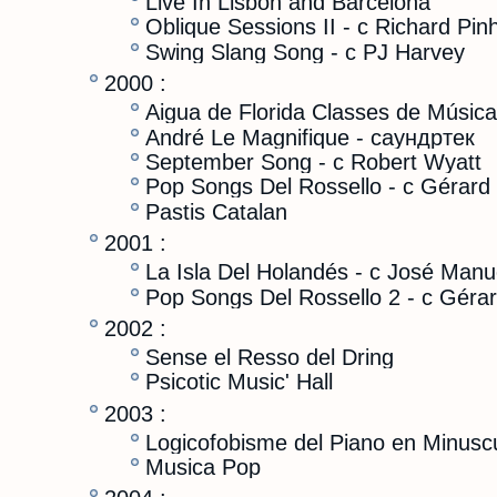
Live In Lisbon and Barcelona
Oblique Sessions II - с Richard Pin
Swing Slang Song - c PJ Harvey
2000 :
Aigua de Florida Classes de Música 
André Le Magnifique - саундртек
September Song - с Robert Wyatt
Pop Songs Del Rossello - с Gérard
Pastis Catalan
2001 :
La Isla Del Holandés - с José Man
Pop Songs Del Rossello 2 - с Géra
2002 :
Sense el Resso del Dring
Psicotic Music' Hall
2003 :
Logicofobisme del Piano en Minusc
Musica Pop