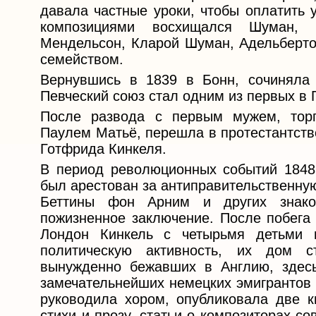
давала частные уроки, чтобы оплатить у
композициями восхищался Шуман,
Мендельсон, Кларой Шуман, Адельберто
семейством.
Вернувшись в 1839 в Бонн, сочиняла 
Певческий союз стал одним из первых в
После развода с первым мужем, тор
Паулем Матьё, перешла в протестантств
Готфрида Кинкеля.
В период революционных событий 1848
был арестован за антиправительственну
Беттины фон Арним и других знако
пожизненное заключение. После побега 
Лондон Кинкель с четырьмя детьми
политическую активность, их дом 
вынужденно бежавших в Англию, здес
замечательнейших немецких эмигрантов 
руководила хором, опубликовала две к
стихи и прозу, статьи о композиторах-с