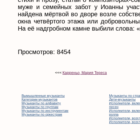
муже и семейных забот у Иоанны учас
найдена мёртвой во дворе возле собств
окна четвёртого этажа или добровольны
На её надгробном камне выбили слова: «
Просмотров: 8454
<<<
Карреньо, Мария Тереса
Вымышленные музыканты
Музыканты по стр
Категории музыкантов
Дети-музыканты
Музыканты по алфавиту
Исполнители, вклю
Музыканты по группам
песен
Музыканты по инструментам
Исполнители, вклю
Музыканты по оркестрам
ролла
Исполнители, возгл
Исполнители, возгл