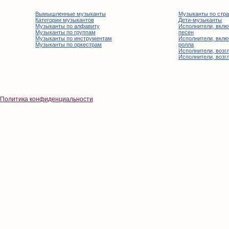
Вымышленные музыканты
Музыканты по стр
Категории музыкантов
Дети-музыканты
Музыканты по алфавиту
Исполнители, вклю
Музыканты по группам
песен
Музыканты по инструментам
Исполнители, вклю
Музыканты по оркестрам
ролла
Исполнители, возгл
Исполнители, возгл
Политика конфиденциальности