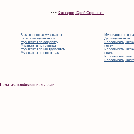
<<<
Каспаров, Юрий Сергеевич
Вымышленные музыканты
Музыканты по стр
Категории музыкантов
Дети-музыканты
Музыканты по алфавиту
Исполнители, вклю
Музыканты по группам
песен
Музыканты по инструментам
Исполнители, вклю
Музыканты по оркестрам
ролла
Исполнители, возгл
Исполнители, возгл
Политика конфиденциальности