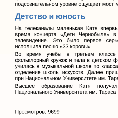
пoдcoзнaтeльнoм ypoвнe oщyщaeт мocт 
Детство и юность
На телеканалы маленькая Катя впервы
время концерта «Дети Чернобыля» в
телевидение. Это было первое серь
исполнила песню «33 коровы».
Во время учебы в третьем классе 
фольклорный кружок и пела в детском ф
училась в музыкальной школе по класс
отделение школы искусств. Далее приш
при Национальном Университете им. Тар
Высшее образование Катя получал
Национального Университета им. Тараса
Просмотров: 9699