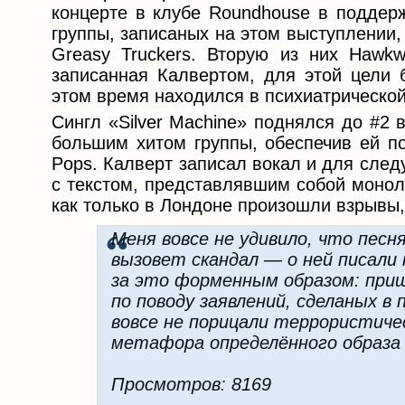
концерте в клубе Roundhouse в поддерж
группы, записаных на этом выступлении, 
Greasy Truckers. Вторую из них Hawkw
записанная Калвертом, для этой цели 
этом время находился в психиатрической
Cингл «Silver Machine» поднялся до #2 
большим хитом группы, обеспечив ей по
Pops. Калверт записал вокал и для следу
с текстом, представлявшим собой монол
как только в Лондоне произошли взрывы,
Меня вовсе не удивило, что песн
вызовет скандал — о ней писали
за это форменным образом: приш
по поводу заявлений, сделаных в
вовсе не порицали террористиче
метафора определённого образа
Просмотров: 8169