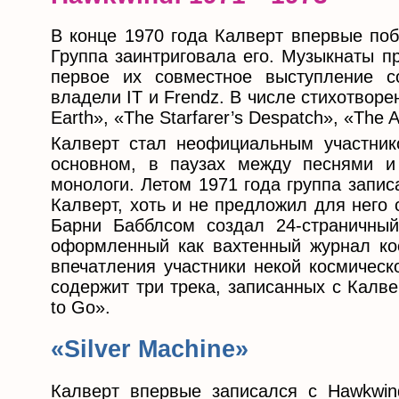
В конце 1970 года Калверт впервые поб
Группа заинтриговала его. Музыкнаты п
первое их совместное выступление со
владели IT и Frendz. В числе стихотворе
Earth», «The Starfarer’s Despatch», «The
Калверт стал неофициальным участник
основном, в паузах между песнями и
монологи. Летом 1971 года группа запис
Калверт, хоть и не предложил для него
Барни Бабблсом создал 24-страничный
оформленный как вахтенный журнал кос
впечатления участники некой космичес
содержит три трека, записанных с Калве
to Go».
«Silver Machine»
Калверт впервые записался с Hawkwin