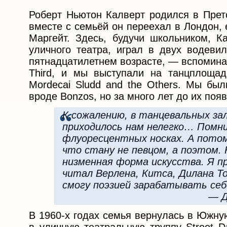
Роберт Ньютон Калверт родился в Прето
вместе с семьёй он переехал в Лондон, 
Маргейт. Здесь, будучи школьником, К
уличного театра, играл в двух водеви
пятнадцатилетнем возрасте, — вспоминал
Third, и мы выступали на танцплоща
Mordecai Sludd and the Others. Мы был
вроде Bonzos, но за много лет до их поя
К сожалению, в танцевальных за
приходилось нам нелегко… Помн
флуоресцентных носках. А потом
что стану не певцом, а поэтом.
низменная форма искусства. Я пр
читал Верлена, Китса, Дилана То
смогу поэзией зарабатывать себ
— Д
В 1960-х годах семья вернулась в Южну