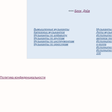
<<<
Брок, Дэйв
Вымышленные музыканты
Музыканты
Категории музыкантов
Дети-музы
Музыканты по алфавиту
Исполнител
Музыканты по группам
авторов пе
Музыканты по инструментам
Исполнител
Музыканты по оркестрам
н-ролла
Исполнители
Исполнители
100
Политика конфиденциальности