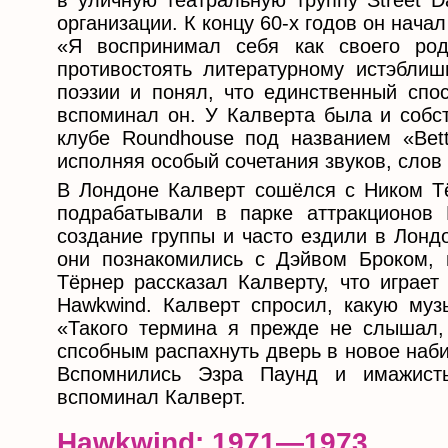
в уличную театральную труппу Street Da
организации. К концу 60-х годов он нача
«Я воспринимал себя как своего род
противостоять литературному истэблиш
поэзии и понял, что единственный спо
вспоминал он. У Калверта была и собст
клубе Roundhouse под названием «Bett
исполняя особый сочетания звуков, слов
В Лондоне Калверт сошёлся с Ником Тё
подрабатывали в парке аттракционов 
создание группы и часто ездили в Лонд
они познакомились с Дэйвом Броком, 
Тёрнер рассказал Калверту, что играе
Hawkwind. Калверт спросил, какую му
«Такого термина я прежде не слышал,
спсобным распахнуть дверь в новое наб
Вспомнились Эзра Паунд и имажист
вспоминал Калверт.
Hawkwind: 1971—1973