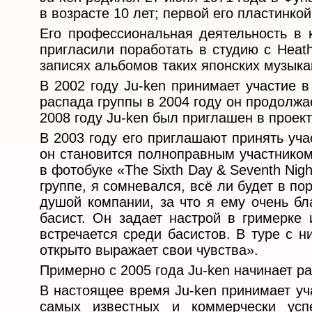
в возрасте 10 лет; первой его пластинко
Его профессиональная деятельность в к
пригласили поработать в студию с Heat
записях альбомов таких японских музыканто
В 2002 году Ju-ken принимает участие в
распада группы в 2004 году он продолжае
2008 году Ju-ken был приглашен в проек
В 2003 году его приглашают принять уча
он становится полноправным участником
в фотобуке «The Sixth Day & Seventh Nigh
группе, я сомневался, всё ли будет в по
душой компании, за что я ему очень бл
басист. Он задает настрой в гримерке 
встречается среди басистов. В туре с 
открыто выражает свои чувства».
Примерно с 2005 года Ju-ken начинает ра
В настоящее время Ju-ken принимает уч
самых известных и коммерчески усп