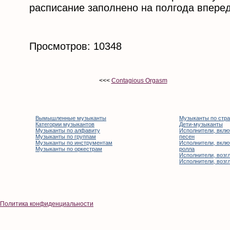
расписание заполнено на полгода вперед
Просмотров: 10348
<<<
Contagious Orgasm
Вымышленные музыканты
Музыканты по стр
Категории музыкантов
Дети-музыканты
Музыканты по алфавиту
Исполнители, вклю
Музыканты по группам
песен
Музыканты по инструментам
Исполнители, вклю
Музыканты по оркестрам
ролла
Исполнители, возгл
Исполнители, возгл
Политика конфиденциальности