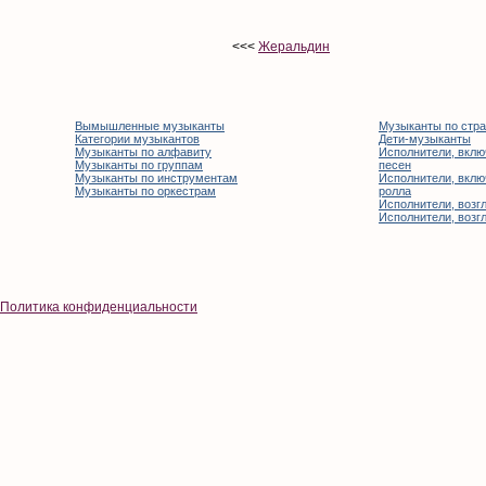
<<<
Жеральдин
Вымышленные музыканты
Музыканты по стр
Категории музыкантов
Дети-музыканты
Музыканты по алфавиту
Исполнители, вклю
Музыканты по группам
песен
Музыканты по инструментам
Исполнители, вклю
Музыканты по оркестрам
ролла
Исполнители, возгл
Исполнители, возгл
Политика конфиденциальности