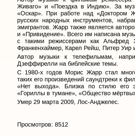
Живаго» и «Поездка в Индию». За му
«Оскар». При работе над «Доктором Ж
русских народных инструментов, набра
эмигрантов. Жарр также является автор
и «Привидение». Всего им написана музы
с такими режиссерами как Альфред Х
Франкенхаймер, Карел Рейш, Питер Уир 
Автор музыки к телефильмам, напр
Дзеффирелли на библейские темы.
С 1980-х годов Морис Жарр стал мног
таких его произведений саундтреки к фи
«Нет выхода». Близка по стилю его 
«Гориллы в тумане», «Общество мёртвых
Умер 29 марта 2009, Лос-Анджелес.
Просмотров: 8512