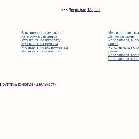
<<<
Дюрюфле, Морис
Вымышленные музыканты
Музыканты по стр
Категории музыкантов
Дети-музыканты
Музыканты по алфавиту
Исполнители, вклю
Музыканты по группам
песен
Музыканты по инструментам
Исполнители, вклю
Музыканты по оркестрам
ролла
Исполнители, возгл
Исполнители, возгл
Политика конфиденциальности