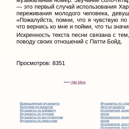
музыкальный номер. Звучание соло-гита
— это первый случай использования Харр
переживания молодого человека, девушк
«Пожалуйста, помни, что я чувствую по 
что вернись ко мне и пойми, что ты знач
Искренность текста песни связана с тем
поводу своих отношений с Патти Бойд.
Просмотров: 8351
<<<
I Me Mine
Вымышленные музыканты
Музыканты по стр
Категории музыкантов
Дети-музыканты
Музыканты по алфавиту
Исполнители, вклю
Музыканты по группам
песен
Музыканты по инструментам
Исполнители, вклю
Музыканты по оркестрам
ролла
Исполнители, возгл
Исполнители, возгл