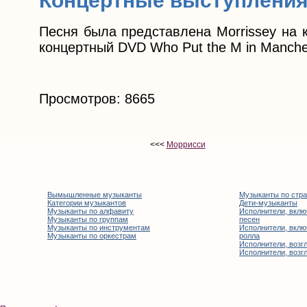
Концертные выступлени
Песня была представлена Morrissey на к
концертный DVD Who Put the M in Manche
Просмотров: 8665
<<<
Моррисси
Вымышленные музыканты
Музыканты по стр
Категории музыкантов
Дети-музыканты
Музыканты по алфавиту
Исполнители, вклю
Музыканты по группам
песен
Музыканты по инструментам
Исполнители, вклю
Музыканты по оркестрам
ролла
Исполнители, возгл
Исполнители, возгл