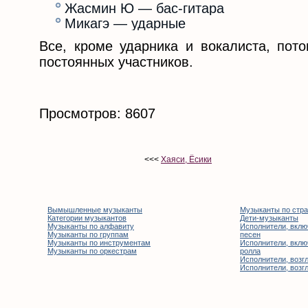
Жасмин Ю — бас-гитара
Микагэ — ударные
Все, кроме ударника и вокалиста, пото
постоянных участников.
Просмотров: 8607
<<<
Хаяси, Ёсики
Вымышленные музыканты
Музыканты по стр
Категории музыкантов
Дети-музыканты
Музыканты по алфавиту
Исполнители, вклю
Музыканты по группам
песен
Музыканты по инструментам
Исполнители, вклю
Музыканты по оркестрам
ролла
Исполнители, возгл
Исполнители, возгл