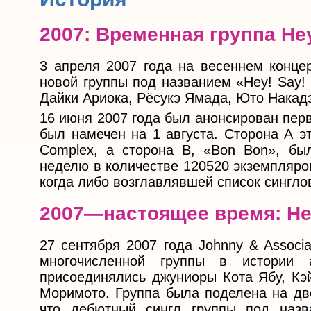
2007: Временная группа Hey
3 апреля 2007 года на весеннем конце
новой группы под названием «Hey! Say!
Дайки Ариока, Рёсукэ Ямада, Юто Накад
16 июня 2007 года был анонсирован первы
был намечен на 1 августа. Сторона А э
Complex, а сторона B, «Bon Bon», бы
неделю в количестве 120520 экземпляро
когда либо возглавлявшей список сингло
2007—настоящее время: He
27 сентября 2007 года Johnny & Associ
многочисленной группы в истории 
присоединялись джуниоры Кота Ябу, Кэ
Моримото. Группа была поделена на две
что дебютный сингл группы под назв