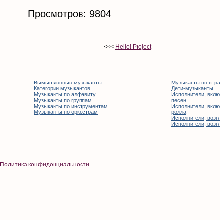
Просмотров: 9804
<<<
Hello! Project
Вымышленные музыканты
Музыканты по стр
Категории музыкантов
Дети-музыканты
Музыканты по алфавиту
Исполнители, вклю
Музыканты по группам
песен
Музыканты по инструментам
Исполнители, вклю
Музыканты по оркестрам
ролла
Исполнители, возгл
Исполнители, возгл
Политика конфиденциальности