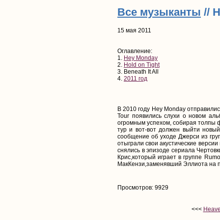
Все музыканты
// 
15 мая 2011
Оглавление:
1.
Hey Monday
2.
Hold on Tight
3. Beneath It All
4.
2011 год
В 2010 году Hey Monday отправились
Tour появились слухи о новом аль
огромным успехом, собирая толпы ф
тур и вот-вот должен выйти новый 
сообщение об уходе Джерси из групп
отыграли свои акустические версии
снялись в эпизоде сериала Чертовк
Крис,который играет в группе Rumor
МакКензи,заменявший Эллиота на п
Просмотров: 9929
<<<
Heave