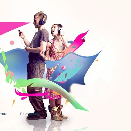
нтам
По странам