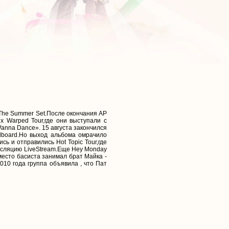
, The Summer Set.После окончания AP
х Warped Tour,где они выступали с
anna Dance». 15 августа закончился
illboard.Но выход альбома омрачило
сь и отправились Hot Topic Tour,где
ансляцию LiveStream.Еще Hey Monday
место басиста занимал брат Майка -
2010 года группа объявила , что Пат