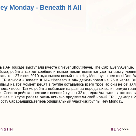
Hey Monday - Beneath It All
 в AP Tour,где выступали вместе с Never Shout Never, The Cab, Every Avenue
боме, ребята так же сообщили новые песни появятся уже на выступления
анатов. 27 июня 2010 года вышел новый клип Hey Monday на песню «I Dont W
EP альбом «Beneath It All».«Beneath It All» дебютировал на 25 в чарте B
ы.B на тот момент ребят в группе оставалось всего трое.Но они не отчаяли
 новых песен.Так же ребята побывали на разных передачах,вели прямую тр
и. Осенью ребята поехали в осенний тур по 32 городам Америки, вакантное 
 Has It.В туре ребята очень активно продвигали свой новый EP. 1 декабря 
осту барабанщика,теперь официальный участник группы Hey Monday.
n & Hell
Il Divo
>>>