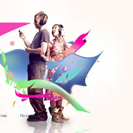
нтам
По странам