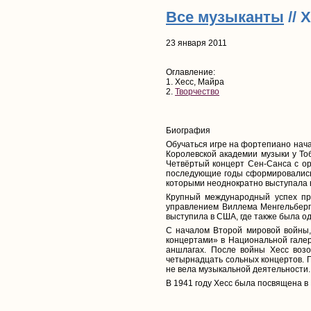
Все музыканты
// 
23 января 2011
Оглавление:
1. Хесс, Майра
2.
Творчество
Биография
Обучаться игре на фортепиано нача
Королевской академии музыки у То
Четвёртый концерт Сен-Санса с ор
последующие годы сформировались
которыми неоднократно выступала 
Крупный международный успех пр
управлением Виллема Менгельберга,
выступила в США, где также была о
С началом Второй мировой войны,
концертами» в Национальной галер
аншлагах. После войны Хесс возо
четырнадцать сольных концертов. П
не вела музыкальной деятельности.
В 1941 году Хесс была посвящена 