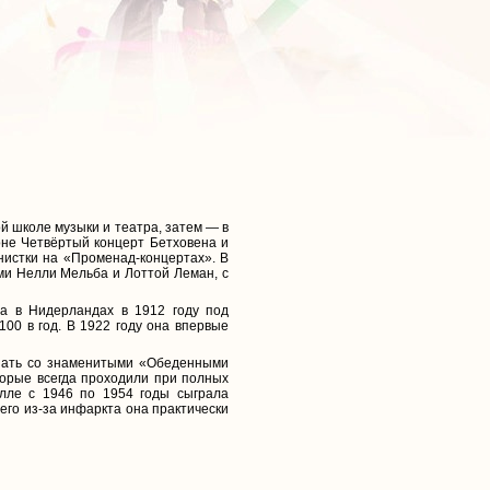
й школе музыки и театра, затем — в
оне Четвёртый концерт Бетховена и
нистки на «Променад-концертах». В
и Нелли Мельба и Лоттой Леман, с
а в Нидерландах в 1912 году под
100 в год. В 1922 году она впервые
упать со знаменитыми «Обеденными
торые всегда проходили при полных
олле с 1946 по 1954 годы сыграла
его из-за инфаркта она практически