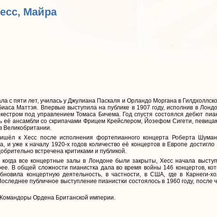
Хесс, Майра
ла с пяти лет, училась у Джулиана Паскаля и Орландо Моргана в Гилдхоллско
биаса Маттэя. Впервые выступила на публике в 1907 году, исполнив в Лонд
кестром под управлением Томаса Бичема. Год спустя состоялся дебют пиа
 её ансамбли со скрипачами Фрицем Крейслером, Йозефом Сигети, певицам
в Великобритании.
ишёл к Хесс после исполнения фортепианного концерта Роберта Шуман
 и уже к началу 1920-х годов количество её концертов в Европе достигло 
добрительно встречена критиками и публикой.
 когда все концертные залы в Лондоне были закрыты, Хесс начала выст
ее. В общей сложности пианистка дала во время войны 146 концертов, ко
бновила концертную деятельность, в частности, в США, где в Карнеги-х
оследнее публичное выступление пианистки состоялось в 1960 году, после ч
в Командоры Ордена Британской империи.