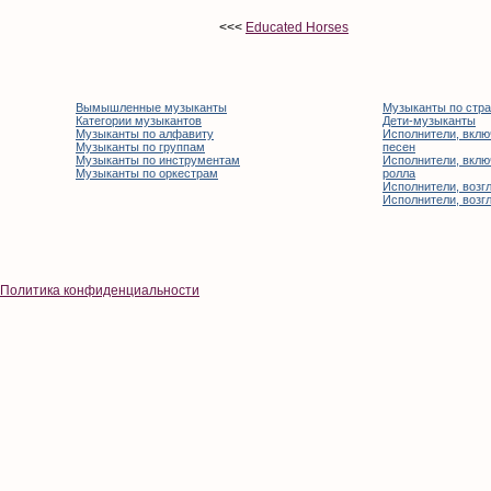
<<<
Educated Horses
Вымышленные музыканты
Музыканты по стр
Категории музыкантов
Дети-музыканты
Музыканты по алфавиту
Исполнители, вклю
Музыканты по группам
песен
Музыканты по инструментам
Исполнители, вклю
Музыканты по оркестрам
ролла
Исполнители, возгл
Исполнители, возгл
Политика конфиденциальности