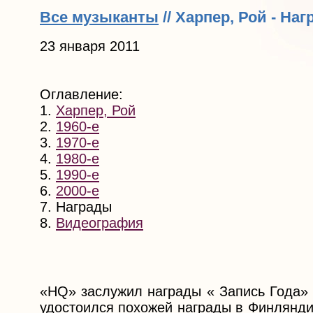
Все музыканты
// Харпер, Рой - На
23 января 2011
Оглавление:
1.
Харпер, Рой
2.
1960-е
3.
1970-е
4.
1980-е
5.
1990-е
6.
2000-е
7. Награды
8.
Видеография
«HQ» заслужил награды « Запись Года» в
удостоился похожей награды в Финляндии