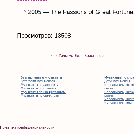
2005 — The Passions of Great Fortune,
Просмотров: 13508
<<<
Уильямс, Джон Кристофер
Вымышленные музыканты
Музыканты по стр
Категории музыкантов
Дети-музыканты
Музыканты по алфавиту
Исполнители, вклю
Музыканты по группам
песен
Музыканты по инструментам
Исполнители, вклю
Музыканты по оркестрам
ролла
Исполнители, возгл
Исполнители, возгл
Политика конфиденциальности