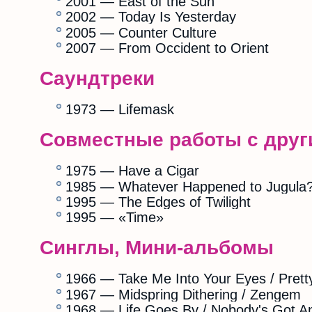
2001 — East of the Sun
2002 — Today Is Yesterday
2005 — Counter Culture
2007 — From Occident to Orient
Саундтреки
1973 — Lifemask
Совместные работы с дру
1975 — Have a Cigar
1985 — Whatever Happened to Jugula
1995 — The Edges of Twilight
1995 — «Time»
Синглы, Мини-альбомы
1966 — Take Me Into Your Eyes / Prett
1967 — Midspring Dithering / Zengem
1968 — Life Goes By / Nobody's Got 