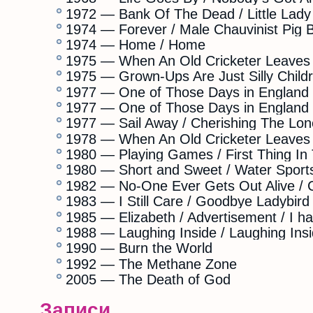
1972 — Bank Of The Dead / Little Lady
1974 — Forever / Male Chauvinist Pig 
1974 — Home / Home
1975 — When An Old Cricketer Leaves T
1975 — Grown-Ups Are Just Silly Child
1977 — One of Those Days in England 
1977 — One of Those Days in England 
1977 — Sail Away / Cherishing The Lo
1978 — When An Old Cricketer Leaves
1980 — Playing Games / First Thing In
1980 — Short and Sweet / Water Sport
1982 — No-One Ever Gets Out Alive / 
1983 — I Still Care / Goodbye Ladybird
1985 — Elizabeth / Advertisement / I h
1988 — Laughing Inside / Laughing Ins
1990 — Burn the World
1992 — The Methane Zone
2005 — The Death of God
Записи