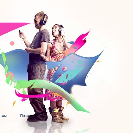
нтам
По странам