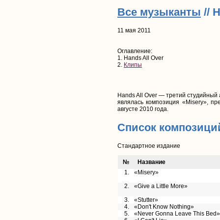
Все музыканты
// 
11 мая 2011
Оглавление:
1. Hands All Over
2.
Клипы
Hands All Over — третий студийный
являлась композиция «Misery», пр
августе 2010 года.
Список композици
Стандартное издание
№
Название
1.
«Misery»
2.
«Give a Little More»
3.
«Stutter»
4.
«Don't Know Nothing»
5.
«Never Gonna Leave This Bed»