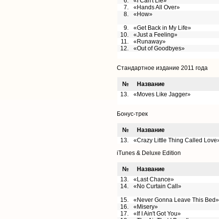
6.
«I Can't Lie»
7.
«Hands All Over»
8.
«How»
9.
«Get Back in My Life»
10.
«Just a Feeling»
11.
«Runaway»
12.
«Out of Goodbyes»
Стандартное издание 2011 года
№
Название
13.
«Moves Like Jagger»
Бонус-трек
№
Название
13.
«Crazy Little Thing Called Love
iTunes & Deluxe Edition
№
Название
13.
«Last Chance»
14.
«No Curtain Call»
15.
«Never Gonna Leave This Bed»
16.
«Misery»
17.
«If I Ain't Got You»