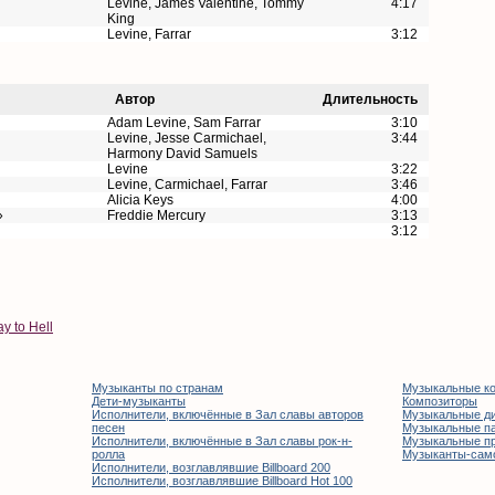
Levine, James Valentine, Tommy
4:17
King
Levine, Farrar
3:12
Автор
Длительность
Adam Levine, Sam Farrar
3:10
Levine, Jesse Carmichael,
3:44
Harmony David Samuels
Levine
3:22
Levine, Carmichael, Farrar
3:46
Alicia Keys
4:00
»
Freddie Mercury
3:13
3:12
y to Hell
Музыканты по странам
Музыкальные к
Дети-музыканты
Композиторы
Исполнители, включённые в Зал славы авторов
Музыкальные д
песен
Музыкальные п
Исполнители, включённые в Зал славы рок-н-
Музыкальные п
ролла
Музыканты-сам
Исполнители, возглавлявшие Billboard 200
Исполнители, возглавлявшие Billboard Hot 100