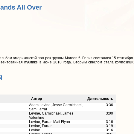
Hands All Over
 альбом американской поп-рок группы Maroon 5. Релиз состоялся 15 сентября
езентованная публике в июне 2010 года. Вторым синглом стала композиция
й
Автор
Длительность
Adam Levine, Jesse Carmichael,
3:36
Sam Farrar
Levine, Carmichael, James
3:00
Valentine
Levine, Farrar, Matt Flynn
3:16
Levine, Farrar
3:19
Levine
3:16