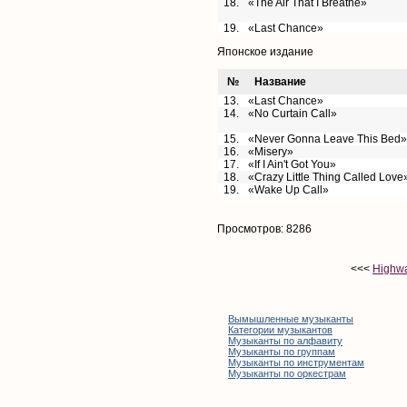
18.
«The Air That I Breathe»
19.
«Last Chance»
Японское издание
№
Название
13.
«Last Chance»
14.
«No Curtain Call»
15.
«Never Gonna Leave This Bed»
16.
«Misery»
17.
«If I Ain't Got You»
18.
«Crazy Little Thing Called Love
19.
«Wake Up Call»
Просмотров: 8286
<<<
Highwa
Вымышленные музыканты
Категории музыкантов
Музыканты по алфавиту
Музыканты по группам
Музыканты по инструментам
Музыканты по оркестрам