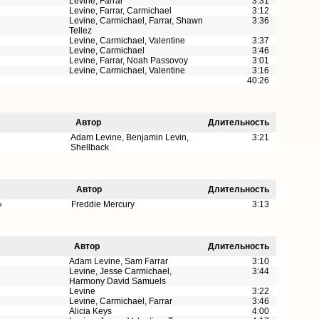
Levine, Farrar
3:31
Levine, Farrar, Carmichael
3:12
Levine, Carmichael, Farrar, Shawn
3:36
Tellez
Levine, Carmichael, Valentine
3:37
Levine, Carmichael
3:46
Levine, Farrar, Noah Passovoy
3:01
Levine, Carmichael, Valentine
3:16
40:26
Автор
Длительность
Adam Levine, Benjamin Levin,
3:21
Shellback
Автор
Длительность
»
Freddie Mercury
3:13
Автор
Длительность
Adam Levine, Sam Farrar
3:10
Levine, Jesse Carmichael,
3:44
Harmony David Samuels
Levine
3:22
Levine, Carmichael, Farrar
3:46
Alicia Keys
4:00