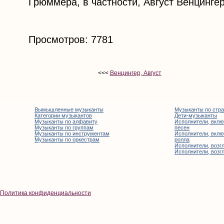
Грюммера, в частности, Август Венцингер
Просмотров: 7781
<<<
Венцингер, Август
Вымышленные музыканты
Музыканты по стр
Категории музыкантов
Дети-музыканты
Музыканты по алфавиту
Исполнители, вклю
Музыканты по группам
песен
Музыканты по инструментам
Исполнители, вклю
Музыканты по оркестрам
ролла
Исполнители, возгл
Исполнители, возгл
Политика конфиденциальности