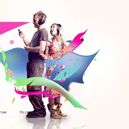
нтам
По странам