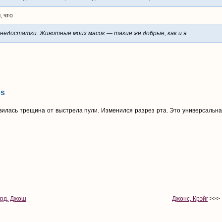
, что
недостатки. Животные моих масок — такие же добрые, как и я
es
вилась трещина от выстрела пули. Изменился разрез рта. Это универсальн
рд, Джош
Джонс, Крэйг
>>>