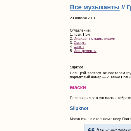
Все музыканты
// 
23 января 2011
Оглавление:
1. Грэй, Пол
2.
Инцидент с наркотиками
3.
Смерть
4.
Факты
5.
Инструменты
Slipknot
Пол Грэй являлся основателем гру
порядковый номер — 2. Также Пол н
Маски
Пол говорил, что его маски отобра
Slipknot
Маска свиньи с кольцом в носу. Пол г
Я купил эту маску н