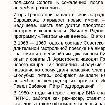
польском Сопоте. К сожалению, после 
ансамбля разошлись.
Игорь Гранов приглашает в свой эстрад
Барашкова, открывает новые имена —
Ведищева. Шесть лет длится плодотвор
автором и конферансье Эмилем Радовы
программу «Театральные вечера». В это 
В 1968 — 1969 годах в составе Советско
длительной гастрольной поездке на аме
знакомится с величайшим джазменом Луи
опыт и советы Л. Армстронга наводят Г
нового жанра. Так появились «Голубые 
название которому дали немецкие элект
«Голубых гитар» собирают аншлаги н
ансамбля вышел ряд ярких артистов: Иг
Павел Бабаков, Пётр Подгородецкий.
В 1980-е годы интерес к жанру ВИА спа
ГИТИС, работая как режиссер, ставит
съездов, а также оформляет военный па