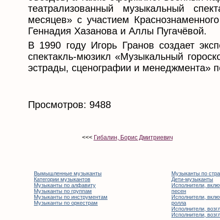
театрализованный музыкальный спек
месяцев» с участием Краснознаменного
Геннадия Хазанова и Аллы Пугачёвой.
В 1990 году Игорь Гранов создает экс
спектакль-мюзикл «Музыкальный гороско
эстрады, сценографии и менеджмента» п
Просмотров: 9488
<<<
Гибалин, Борис Дмитриевич
Вымышленные музыканты
Музыканты по стр
Категории музыкантов
Дети-музыканты
Музыканты по алфавиту
Исполнители, вклю
Музыканты по группам
песен
Музыканты по инструментам
Исполнители, вклю
Музыканты по оркестрам
ролла
Исполнители, возгл
Исполнители, возгл