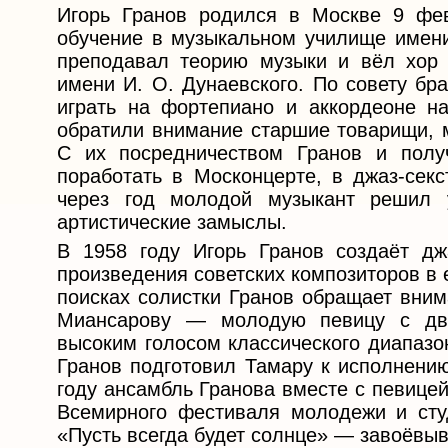
Игорь Гранов родился в Москве 9 фе
обучение в музыкальном училище имени
преподавал теорию музыки и вёл хор 
имени И. О. Дунаевского. По совету бр
играть на фортепиано и аккордеоне н
обратили внимание старшие товарищи, м
С их посредничеством Гранов и полу
поработать в Москонцерте, в джаз-сек
через год молодой музыкант решил 
артистические замыслы.
В 1958 году Игорь Гранов создаёт дж
произведения советских композиторов в 
поисках солистки Гранов обращает вни
Миансарову — молодую певицу с дв
высоким голосом классического диапазо
Гранов подготовил Тамару к исполнению
году ансамбль Гранова вместе с певице
Всемирного фестиваля молодежи и студ
«Пусть всегда будет солнце» — завоёвы