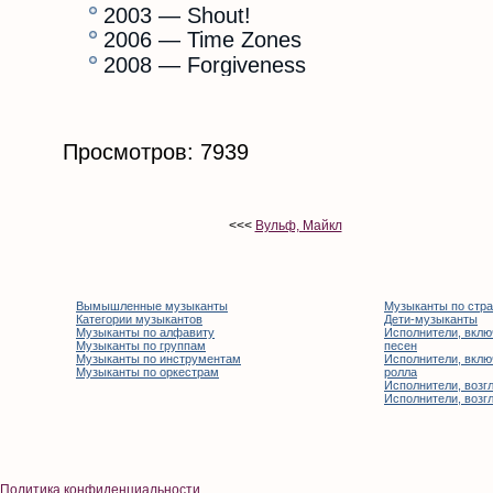
2003 — Shout!
2006 — Time Zones
2008 — Forgiveness
Просмотров: 7939
<<<
Вульф, Майкл
Вымышленные музыканты
Музыканты по стр
Категории музыкантов
Дети-музыканты
Музыканты по алфавиту
Исполнители, вклю
Музыканты по группам
песен
Музыканты по инструментам
Исполнители, вклю
Музыканты по оркестрам
ролла
Исполнители, возгл
Исполнители, возгл
Политика конфиденциальности