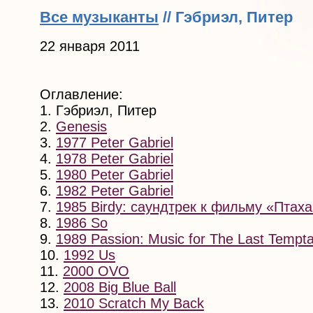
Все музыканты
// Гэбриэл, Питер
22 января 2011
Оглавление:
1. Гэбриэл, Питер
2.
Genesis
3.
1977 Peter Gabriel
4.
1978 Peter Gabriel
5.
1980 Peter Gabriel
6.
1982 Peter Gabriel
7.
1985 Birdy: саундтрек к фильму «Птах
8.
1986 So
9.
1989 Passion: Music for The Last Temptat
10.
1992 Us
11.
2000 OVO
12.
2008 Big Blue Ball
13.
2010 Scratch My Back