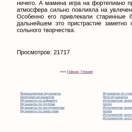
ничего. А мамина игра на фортепиано п
атмосфера сильно повлияла на увлечен
Особенно его привлекали старинные 
дальнейшем это пристрастие заметно о
сольного творчества.
Просмотров: 21717
<<<
Гейнор, Глория
Вымышленные музыканты
Музыканты по стр
Категории музыкантов
Дети-музыканты
Музыканты по алфавиту
Исполнители, вклю
Музыканты по группам
песен
Музыканты по инструментам
Исполнители, вклю
Музыканты по оркестрам
ролла
Исполнители, возгл
Исполнители, возгл