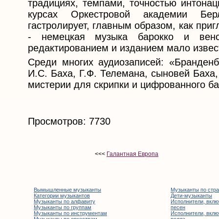
традициях, темпами, точностью интонац
курсах Оркестровой академии Берл
гастролирует, главным образом, как при
- немецкая музыка барокко и венс
редактированием и изданием мало извес
Среди многих аудиозаписей: «Бранденб
И.С. Баха, Г.Ф. Телемана, сыновей Баха,
мистерии для скрипки и цифрованного ба
Просмотров: 7730
<<<
Галантная Европа
Вымышленные музыканты
Музыканты по стр
Категории музыкантов
Дети-музыканты
Музыканты по алфавиту
Исполнители, вклю
Музыканты по группам
песен
Музыканты по инструментам
Исполнители, вклю