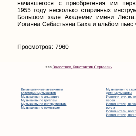
начавшегося с приобретения им перв
1955 году несколько старинных инстру
Большом зале Академии имени Листа.
Иоганна Себастьяна Баха и альбом пьес
Просмотров: 7960
<<<
Волостнов, Константин Сергеевич
Вымышленные музыканты
Музыканты по стр
Категории музыкантов
Дети-музыканты
Музыканты по алфавиту
Исполнители, вклю
Музыканты по группам
песен
Музыканты по инструментам
Исполнители, вклю
Музыканты по оркестрам
ролла
Исполнители, возгл
Исполнители, возгл