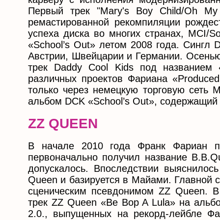
Первый трек "Mary's Boy Child/Oh My
ремастированной рекомпиляции рождест
успеха диска во многих странах, MCI/S
«School’s Out» летом 2008 года. Сингл 
Австрии, Швейцарии и Германии. Осенью
трек Daddy Cool Kids под названием
различных проектов Фариана «Produced
только через немецкую торговую сеть 
альбом DCK «School’s Out», содержащий 
ZZ QUEEN
В начале 2010 года Франк Фариан пр
первоначально получил название B.B.Qu
допускалось. Впоследствии выяснилось
Queen и базируется в Майами. Главной 
сценическим псевдонимом ZZ Queen. В
трек ZZ Queen «Be Bop A Lula» на аль
2.0., выпущенных на рекорд-лейбле Фа