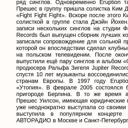
ряд синглов. Одновременно Eruption 
Прешес в группу пришла солистка Ким Д
«Fight Fight Fight». Вскоре после этого
солисткой в группе стала Джэйн Йохен.
записи нескольких синглов на студии Ф
Records был выпущен сборник лучших ко
записали сопровождение для сольной п
которой он впоследствии сделал клубны
на польском телевидении. После окон
выпустили ещё пару синглов и альбом «
продюсера Ральфа Зигеля Jupiter Recor
спустя 10 лет музыканты воссоединилис
странам Европы. В 1997 году Erupti
«Утопия». В феврале 2005 состоялся б
пригороде Берлина. В то же время а
Прешес Уилсон, имеющая юридические пра
уже неоднократно выступала со своими 
выступила в популярном концерте 
АВТОРАДИО в Москве и Санкт-Петербург