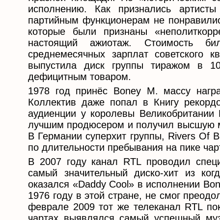
исполнению. Как признались артисты
партийным функционерам не понравились
которые были признаны «неполиткор
настоящий ажиотаж. Стоимость би
среднемесячных зарплат советского к
выпустила диск группы тиражом в 10
дефицитным товаром.
1978 год принёс Boney M. массу награ
Коллектив даже попал в Книгу рекордо
аудиенции у королевы Великобритании 
лучшим продюсером и получил высшую му
В Германии суперхит группы, Rivers Of 
по длительности пребывания на пике чар
В 2007 году канал RTL проводил спец
самый значительный диско-хит из ко
оказался «Daddy Cool» в исполнении Bon
1976 году в этой стране, не смог преод
феврале 2009 тот же телеканал RTL пок
чартах выявлялся самый успешный муз