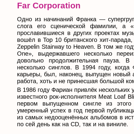
Far Corporation
Одно из начинаний Франка — супергрупп
слога его сценической фамилии, а «
прославившиеся в других проектах музы
вошёл в Top 10 британского хит-парада, 
Zeppelin Stairway to Heaven. В том же г
One», выдержавшего несколько переи
довольно продолжительная пауза. В 
несколько синглов. В 1994 году, когда
карьеры, был, наконец, выпущен новый 
работа, хоть и не принесшая большой к
В 1986 году Фариан привлёк нескольких у
известного рок-исполнителя Meat Loaf Bl
первом выпущенном сингле из этого а
умеренный успех в год первой публикации
из самых недооценённых альбомов в ист
по сей день как на CD, так и на виниле.