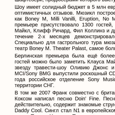
Шоу имеет солидный бюджет в 5 млн евр
оптимистичных отзывов. Мюзикл построе
как Boney M, Milli Vanilli, Eruption, 
премьере присутствовало 1300 гостей
Майкл, Клифф Ричард, Фил Коллинз и др
течение 2-х месяцев демонстрирова
Специально для гастрольного тура мюз
театр Boney M. Theater Palast, самое бо
Берлинская премьера была ещё более
гостей можно было заметить Клауса Май
звезду травести-шоу Оливию Джонс и
MCI/Sony BMG выпустили роскошный CD-
года российское отделение Sony Mus
территории СНГ.
В том же 2007 Франк совместно с брит
Коксом написал песню Doin' Fine. Пес
действительно, содержит знакомые стру
Daddy Cool. Сингл стал N1 в европейск