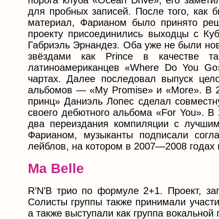
порога клуба «Ocean Drive», его замет
для пробных записей. После того, как 
материал, Фарианом было принято реше
проекту присоединились выходцы с Ку
Габриэль Эрнандез. Оба уже не были нов
звёздами как Prince в качестве т
латиноамериканцев «Where Do You Go»
чартах. Далее последовал выпуск цел
альбомов — «My Promise» и «More». В 2
принц» Даниэль Лопес сделал совместн
своего дебютного альбома «For You». В
два переиздания компиляции с лучшим
Фарианом, музыканты подписали согл
лейблов, на котором в 2007—2008 годах
Ma Belle
R’N’B трио по формуле 2+1. Проект, за
Солисты группы также принимали участи
а также выступали как группа вокальной 