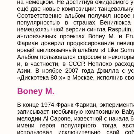
на немецком. Не достигнув ожидаемого у
ещё две новые композиции: танцевальну
Соответственно альбом получил новое 
популярностью в странах Бенилюкса
немецкоязычной версии сингла Rasputin
англоязычных проектах Boney M. и Er
Фариан доверил продюсирование певицы
новый англоязычный альбом «I Like Some C
Альбом пользовался спросом в некоторы
и, в частности, в СССР. Неплохо расхо
Азии. В ноябре 2007 года Джилла с у
«Дискотека 80-х» в Москве, исполнив св
Boney M.
В конце 1974 Франк Фариан, экперимент
записывает необычную композицию Bab
мелодии Al Capone, известной с начала 6
имени героя популярного тогда авс
использовал исключительно свой со