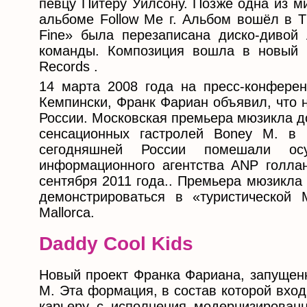
певцу Питеру Уилсону. Позже одна из ми
альбоме Follow Me г. Альбом вошёл в T
Fine» была перезаписана диско-диво
команды. Композиция вошла в новый 
Records .
14 марта 2008 года на пресс-конферен
Кемпински, Франк Фариан объявил, что
России. Московская премьера мюзикла д
сенсационных гастролей Boney M. в 
сегодняшней России помешали ос
информационного агентства ANP голла
сентября 2011 года.. Премьера мюзикла
демонстрироваться в «туристической
Mallorca.
Daddy Cool Kids
Новый проект Франка Фариана, запущенн
M. Эта формация, в состав которой вхо
карьеру с исполнения модернизированн