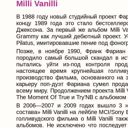
Milli Vanilli
В 1988 году новый студийный проект Фари
концу 1989 года это стало бестселле
Джексона. За первый же альбом Milli Va
Grammy как лучший дебютный проект. У
Pilatus, имитировавшие пение под фоног
Позже, в ноябре 1990, Франк Фариан 
породило самый большой скандал в ист
пытались уйти из-под контроля пр
настоящее время крупнейшая голливуд
производство фильма, основанного на 
карьеру поп-дуэт Фариана сумел прод
всему миру. Продолжением проекта Milli Va
The Moment Of True и Try’NB с альбомом
В 2006—2007 и 2009 годах вышло 3 н
состава» Milli Vanilli на лейбле MCI/So
голливудского фильма о Milli Vanilli т
альбомов. Не исключено что последует