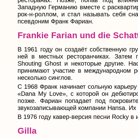
ресторанах. Позже, попав под влияни
Западную Германию вместе с раскварти
рок-н-роллом, и стал называть себя сн
псевдоним Франк Фариан.
Frankie Farian und die Schat
В 1961 году он создаёт собственную груп
ней в местных ресторанчиках. Затем г
Shouting Ghost и некоторые другие. На
принимают участие в международном ро
несколько синглов.
С 1968 Франк начинает сольную карьеру
«Dana My Love», с которой он дебютир
позже. Фариан попадает под покровит
звукозаписывающей компании Hansa. Их 
В 1976 году кавер-версия песни Rocky в
Gilla