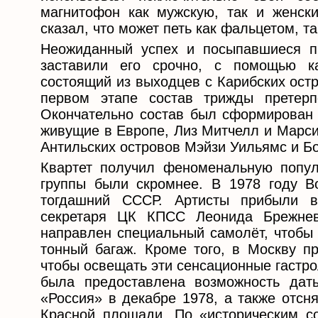
магнитофон как мужскую, так и женск
сказал, что может петь как фальцетом, та
Неожиданный успех и посыпавшиеся пр
заставили его срочно, с помощью ка
состоящий из выходцев с Карибских ост
первом этапе состав трижды претер
Окончательно состав был сформирован в
живущие в Европе, Лиз Митчелл и Марси
Антильских островов Мэйзи Уильямс и Б
Квартет получил феноменальную попул
группы были скромнее. В 1978 году B
тогдашний СССР. Артисты прибыли в
секретаря ЦК КПСС Леонида Брежнев
направлен специальный самолёт, чтобы 
тонный багаж. Кроме того, в Москву п
чтобы освещать эти сенсационные гастр
была предоставлена возможность дат
«Россия» в декабре 1978, а также отсн
Красной площади. По «историческим с