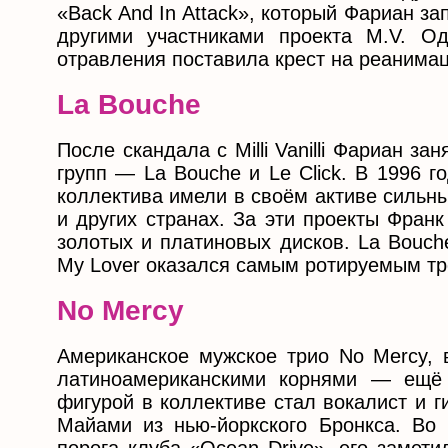
«Back And In Attack», который Фариан з
другими участниками проекта M.V. Од
отравления поставила крест на реанимац
La Bouche
После скандала с Milli Vanilli Фариан 
групп — La Bouche и Le Click. В 1996 г
коллектива имели в своём активе сильн
и других странах. За эти проекты Фран
золотых и платиновых дисков. La Bouche
My Lover оказался самым ротируемым т
No Mercy
Американское мужское трио No Mercy, 
латиноамериканскими корнями — ещё 
фигурой в коллективе стал вокалист и 
Майами из нью-йоркского Бронкса. Во