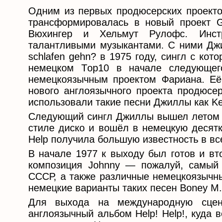
Одним из первых продюсерских проектов
трансформировалась в новый проект Gi
Вюхингер и Хельмут Рулофс. Инст
талантливыми музыкантами. С ними Джил
schlafen gehn? в 1975 году, сингл с кот
немецком Тop10 в начале следующег
немецкоязычным проектом Фариана. Её
нового англоязычного проекта продюс
использовали такие песни Джиллы как Kein
Следующий сингл Джиллы вышел летом 19
стиле диско и вошёл в немецкую десятк
Help получила большую известность в вс
В начале 1977 к выходу был готов и вт
композиция Johnny — пожалуй, самый
СССР, а также различные немецкоязычны
немецкие варианты таких песен Boney M. ка
Для выхода на международную сцен
англоязычный альбом Help! Help!, куда