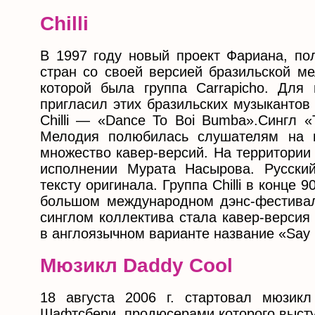
Chilli
В 1997 году новый проект Фариана, пол
стран со своей версией бразильской ме
которой была группа Carrapicho. Дл
пригласил этих бразильских музыкантов
Chilli — «Dance To Boi Bumba».Сингл «
Мелодия полюбилась слушателям на в
множество кавер-версий. На территории
исполнении Мурата Насырова. Русский
тексту оригинала. Группа Chilli в конце
большом международном дэнс-фестивал
синглом коллектива стала кавер-верси
в англоязычном варианте название «Say 
Мюзикл Daddy Cool
18 августа 2006 г. стартовал мюзик
Шафтсбери, продюсерами которого выст