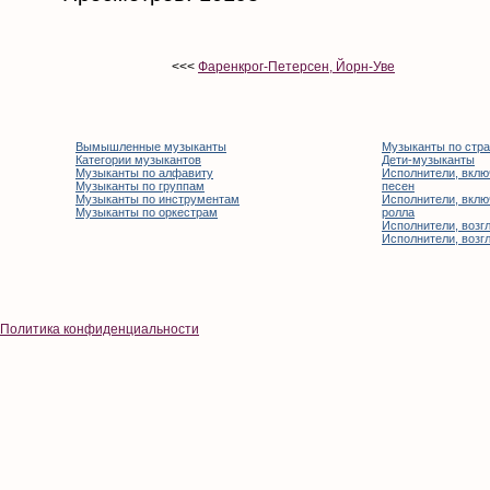
<<<
Фаренкрог-Петерсен, Йорн-Уве
Вымышленные музыканты
Музыканты по стр
Категории музыкантов
Дети-музыканты
Музыканты по алфавиту
Исполнители, вклю
Музыканты по группам
песен
Музыканты по инструментам
Исполнители, вклю
Музыканты по оркестрам
ролла
Исполнители, возгл
Исполнители, возгл
Политика конфиденциальности