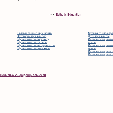
<<<
Esthetic Education
Вымышленные музыканты
Музыканты по стр
Категории музыкантов
Дети-музыканты
Музыканты по алфавиту
Исполнители, вклю
Музыканты по группам
песен
Музыканты по инструментам
Исполнители, вклю
Музыканты по оркестрам
ролла
Исполнители, возгл
Исполнители, возгл
Политика конфиденциальности