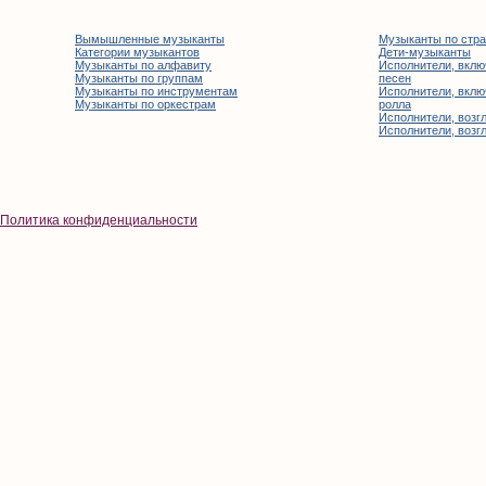
Вымышленные музыканты
Музыканты по стр
Категории музыкантов
Дети-музыканты
Музыканты по алфавиту
Исполнители, вклю
Музыканты по группам
песен
Музыканты по инструментам
Исполнители, вклю
Музыканты по оркестрам
ролла
Исполнители, возгл
Исполнители, возгл
Политика конфиденциальности