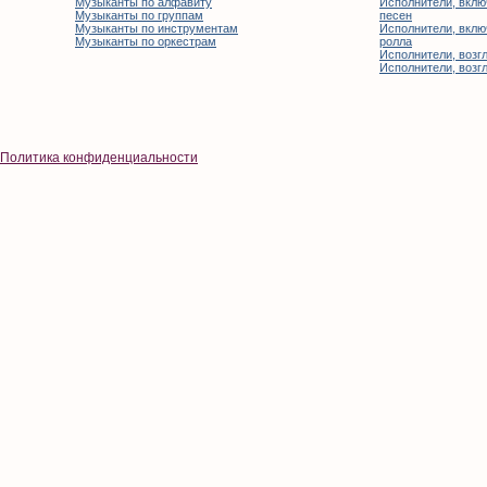
Музыканты по алфавиту
Исполнители, вклю
Музыканты по группам
песен
Музыканты по инструментам
Исполнители, вклю
Музыканты по оркестрам
ролла
Исполнители, возгл
Исполнители, возгл
Политика конфиденциальности