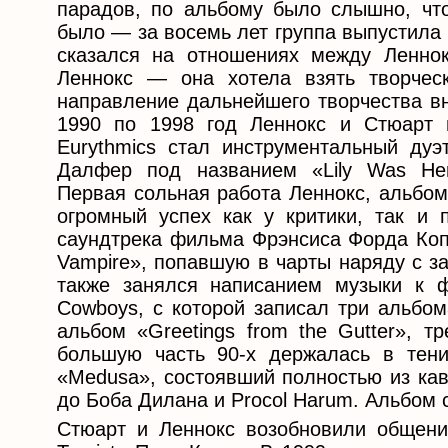
парадов, по альбому было слышно, что
было — за восемь лет группа выпустила
сказался на отношениях между Ленно
Леннокс — она хотела взять творческ
направление дальнейшего творчества вн
1990 по 1998 год Леннокс и Стюарт 
Eurythmics стал инструментальный дуэ
Далфер под названием «Lily Was He
Первая сольная работа Леннокс, альбом 
огромный успех как у критики, так и 
саундтрека фильма Фрэнсиса Форда Коп
Vampire», попавшую в чарты наряду с з
также занялся написанием музыки к фи
Cowboys, с которой записал три альбо
альбом «Greetings from the Gutter», т
большую часть 90-х держалась в тени
«Medusa», состоявший полностью из кав
до Боба Дилана и Procol Harum. Альбом 
Стюарт и Леннокс возобновили общени