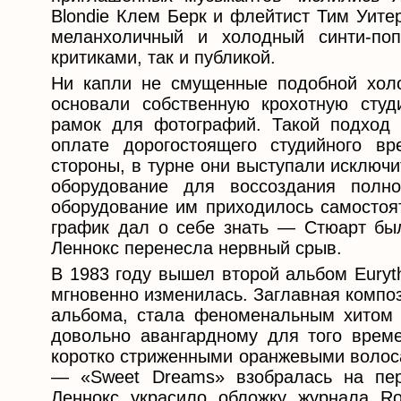
Blondie Клем Берк и флейтист Тим Уите
меланхоличный и холодный синти-по
критиками, так и публикой.
Ни капли не смущенные подобной холо
основали собственную крохотную сту
рамок для фотографий. Такой подход 
оплате дорогостоящего студийного в
стороны, в турне они выступали исключ
оборудование для воссоздания полно
оборудование им приходилось самостоя
график дал о себе знать — Стюарт был
Леннокс перенесла нервный срыв.
В 1983 году вышел второй альбом Euryt
мгновенно изменилась. Заглавная компо
альбома, стала феноменальным хитом 
довольно авангардному для того време
коротко стриженными оранжевыми волоса
— «Sweet Dreams» взобралась на пер
Леннокс украсило обложку журнала Rol