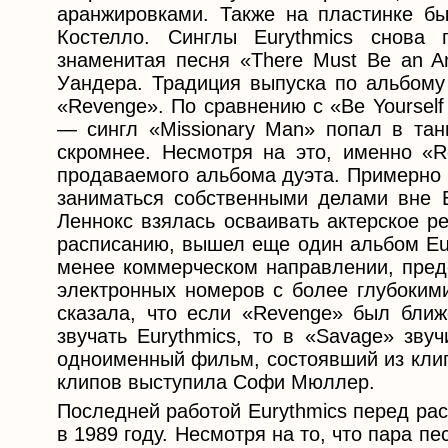
аранжировками. Также на пластинке б
Костелло. Синглы Eurythmics снова
знаменитая песня «There Must Be an An
Уандера. Традиция выпуска по альбому 
«Revenge». По сравнению с «Be Yoursel
— сингл «Missionary Man» попал в тан
скромнее. Несмотря на это, именно «R
продаваемого альбома дуэта. Примерно 
заниматься собственными делами вне 
Леннокс взялась осваивать актерское р
расписанию, вышел еще один альбом Eur
менее коммерческом направлении, пред
электронных номеров с более глубоким
сказала, что если «Revenge» был ближ
звучать Eurythmics, то в «Savage» зв
одноименный фильм, состоявший из клип
клипов выступила Софи Мюллер.
Последней работой Eurythmics перед ра
в 1989 году. Несмотря на то, что пара пе