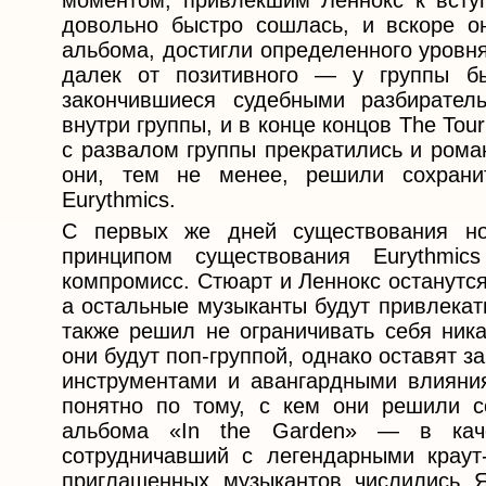
моментом, привлекшим Леннокс к всту
довольно быстро сошлась, и вскоре он
альбома, достигли определенного уровн
далек от позитивного — у группы б
закончившиеся судебными разбирател
внутри группы, и в конце концов The Tour
с развалом группы прекратились и рома
они, тем не менее, решили сохранит
Eurythmics.
С первых же дней существования но
принципом существования Eurythmi
компромисс. Стюарт и Леннокс останутс
а остальные музыканты будут привлекат
также решил не ограничивать себя ник
они будут поп-группой, однако оставят 
инструментами и авангардными влияния
понятно по тому, с кем они решили с
альбома «In the Garden» — в кач
сотрудничавший с легендарными краут-
приглашенных музыкантов числились Я