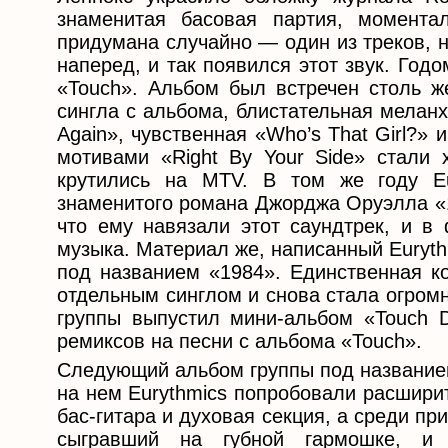
знаменитая басовая партия, момента
придумана случайно — один из треков, 
наперед, и так появился этот звук. Го
«Touch». Альбом был встречен столь ж
сингла с альбома, блистательная мелан
Again», чувственная «Who’s That Girl?»
мотивами «Right By Your Side» стали 
крутились на MTV. В том же году Eu
знаменитого романа Джорджа Оруэлла «1
что ему навязали этот саундтрек, и в
музыка. Материал же, написанный Euryth
под названием «1984». Единственная к
отдельным синглом и снова стала огром
группы выпустил мини-альбом «Touch 
ремиксов на песни с альбома «Touch».
Следующий альбом группы под названием 
на нем Eurythmics попробовали расширит
бас-гитара и духовая секция, а среди п
сыгравший на губной гармошке, и 