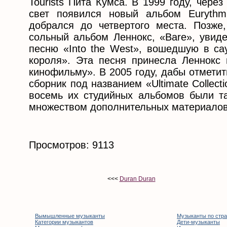
Tourists Пита Кумса. В 1999 году, чере
свет появился новый альбом Eurythm
добрался до четвертого места. Позже,
сольный альбом Леннокс, «Bare», увиде
песню «Into the West», вошедшую в са
короля». Эта песня принесла Леннокс
кинофильму». В 2005 году, дабы отметит
сборник под названием «Ultimate Collec
восемь их студийных альбомов были т
множеством дополнительных материалов
Просмотров: 9113
<<<
Duran Duran
Вымышленные музыканты
Музыканты по стр
Категории музыкантов
Дети-музыканты