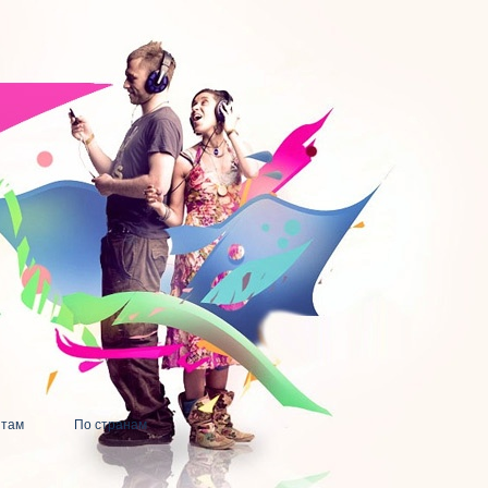
нтам
По странам