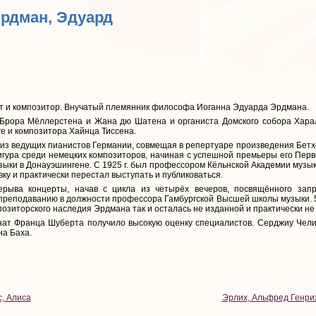
Эрдман, Эдуард
т и композитор. Внучатый племянник философа Иоганна Эдуарда Эрдмана.
 Брора Мёллерстена и Жана дю Шатена и органиста Домского собора Харальд
е и композитора Хайнца Тиссена.
м из ведущих пианистов Германии, совмещая в репертуаре произведения Бет
гура среди немецких композиторов, начиная с успешной премьеры его Первой
ыки в Донауэшингене. С 1925 г. был профессором Кёльнской Академии музыки,
ку и практически перестал выступать и публиковаться.
ерыва концерты, начав с цикла из четырёх вечеров, посвящённого зап
 к преподаванию в должности профессора Гамбургской Высшей школы музыки. 5
позиторского наследия Эрдмана так и осталась не изданной и практически не
ат Франца Шуберта получило высокую оценку специалистов. Серджиу Челиб
а Баха.
, Алиса
Эрлих, Альфред Генри