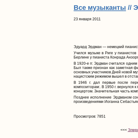
Все музыканты
// 
23 января 2011
Эдуард Эрдман — немецкий пианис
Учился музыке в Риге у пианистов
Берлине у пианиста Конрада Анзорг
В 1920-е гг. Эрдман считался одни
Был также признан как заметная фи
основных участников Дней новой муз
нацистским режимом вышел в отстав
В 1946 г. дал первые после пер
композиторам:. В 1950 г. вернулся
концертом. Значительная часть ком
Позднее исполнение Эрдманом сон
произведениями Иоганна Себастьян
Просмотров: 7851
<<<
Элерс