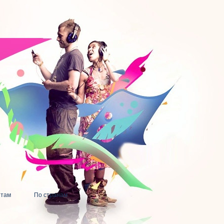
нтам
По странам