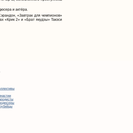
дюсера и актёра.
Сэрандон, «Завтрак для чемпионов»
х «Крик 2» и «Брат якудзы» Такэси
>
оллективы
инастии
ародисты
родюсеры
оубийцы