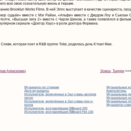
го всю свою сознательную жизнь в тюрьме.
нию Brooklyn Works Films. В ней Эппс выступает в качестве сценариста, про
екор судьбе» вместе с Мэг Райан, «Альфи» вместе с Джудом Лоу и Сьюзан 
Нолте, «Высшая лига 2» вместе с Чарли Шином, а также появлялся в фильма
опулярном сериале «Доктор Хаус» в роли доктора Формана.
 Спиви, которая поет в R&B группе Total, родилась дочь K’mari Mae.
лав Алексеевич
Эскеш, Тьерри
>>
Музыканты по странам
Музыкальные к
Дети-музыканты
Композиторы
Исполнители, включённые в Зал славы авторов
Музыкальные д
песен
Музыкальные п
Исполнители, включённые в Зал славы рок-н-
Музыкальные п
ролла
Музыканты-сам
Исполнители, возглавлявшие Billboard 200
Исполнители, возглавлявшие Billboard Hot 100