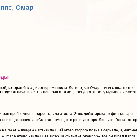
Эппс, Омар
оды
й, которая была директором школы. До того, как Омар начал сниматься, он 
 году. Он начал писать сценарии в 10 лет, поступил в школу музыки и искусства
 играя проблемного подростка или атлета. Эппс дебютировал в фильме с рэп
х эпизодах сериала «Скорая помощь» в роли доктора Денниса Ганта, которы
 на NAACP Image Award как лучший актер второго плана в сериале, и, наконец,
 Image Award как лучший актер за фильм «Conviction», где он играл Карла