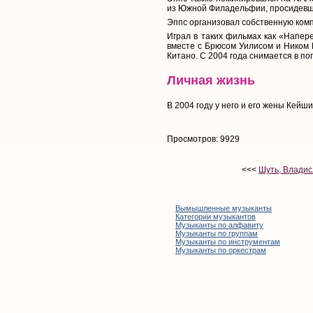
из Южной Филадельфии, просидевше
Эппс организовал собственную компа
Играл в таких фильмах как «Напер
вместе с Брюсом Уилисом и Ником 
Китано. С 2004 года снимается в п
Личная жизнь
В 2004 году у него и его жены Кейши
Просмотров: 9929
<<<
Шуть, Владис
Вымышленные музыканты
Категории музыкантов
Музыканты по алфавиту
Музыканты по группам
Музыканты по инструментам
Музыканты по оркестрам