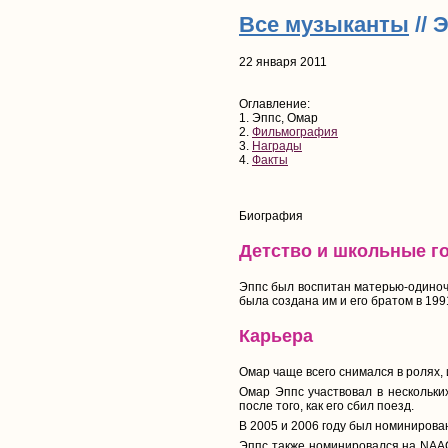
Все музыканты
// 
22 января 2011
Оглавление:
1. Эппс, Омар
2.
Фильмография
3.
Награды
4.
Факты
Биография
Детство и школьные г
Эппс был воспитан матерью-одиночко
была создана им и его братом в 1991
Карьера
Омар чаще всего снимался в ролях,
Омар Эппс участвовал в нескольки
после того, как его сбил поезд.
В 2005 и 2006 году был номинирован
Эппс также номинировался на NAACP