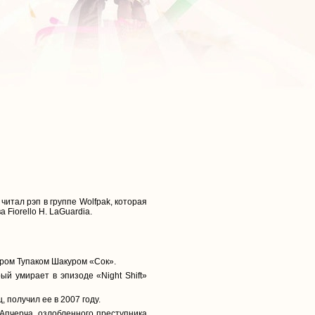
читал рэп в группе Wolfpak, которая
 Fiorello H. LaGuardia.
ером Тупаком Шакуром «Сок».
й умирает в эпизоде «Night Shift»
 получил ее в 2007 году.
 Апчерча, озлобленного преступника