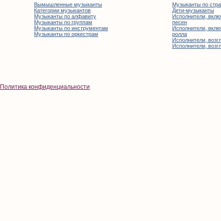
Вымышленные музыканты
Музыканты по стр
Категории музыкантов
Дети-музыканты
Музыканты по алфавиту
Исполнители, вклю
Музыканты по группам
песен
Музыканты по инструментам
Исполнители, вклю
Музыканты по оркестрам
ролла
Исполнители, возгл
Исполнители, возгл
Политика конфиденциальности