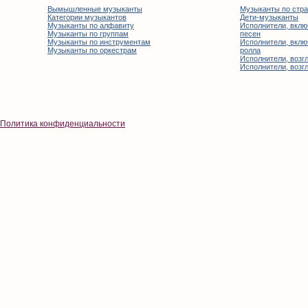
Вымышленные музыканты
Музыканты по стр
Категории музыкантов
Дети-музыканты
Музыканты по алфавиту
Исполнители, вклю
Музыканты по группам
песен
Музыканты по инструментам
Исполнители, вклю
Музыканты по оркестрам
ролла
Исполнители, возгл
Исполнители, возгл
Политика конфиденциальности