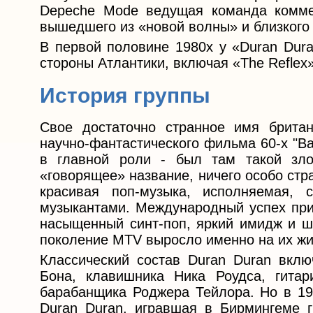
Depeche Mode ведущая команда коммер
вышедшего из «новой волны» и близкого 
В первой половине 1980х у «Duran Dur
стороны Атлантики, включая «The Reflex» и
История группы
Cвое достаточно странное имя британ
научно-фантастического фильма 60-х "B
в главной роли - был там такой зл
«говорящее» название, ничего особо стр
красивая поп-музыка, исполняемая,
музыкантами. Международный успех при
насыщенный синт-поп, яркий имидж и ш
поколение MTV выросло именно на их ж
Классический состав Duran Duran вклю
Бона, клавишника Ника Роудса, гита
барабанщика Роджера Тейлора. Но в 19
Duran Duran, игравшая в Бирмингеме г