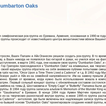
Dumbarton Oaks
 симфоническая рок-группа из Еревана, Армения, основанная в 1990-м году
ие группы происходит от известнейшего центра византинистики вблизи Вашинг
тросян, Ваагн Папаян и Айк Оганесян решили создать рок-группу. В то врем
, а Ваагн никогда не появлялся бас-гитарой в руках, но учился игре на фа
выступления, в марте 1991 года, они назвали свою группу "Dumbarton Oaks", и
, Гор Григорян присоединился к "Dumbarton Oaks" на клавишных, как творч
 своей карьеры группа обратила на себя внимание публики попытками смеш
" в трёх частях, "Once Upon a Time There Lived a Cadence" и т.д. В 1992 году 
". Вскоре ушёл и Айк из-за семейной напряжённости. Им на замену пришли 
венно. Время от времени, когда нужно было использование вокала в ком
сатрян. Первый сольный концерт группы с обновлённым составом состоялся
амбяна на темы Д. Шостаковича и "Empty Cage" и "Butterfly" Папaяна были до
руппы. В 1994 году группа записала альбом In Memorium of the Munster King н
 и "Gaudeamus" в Ереване. В конце 1994 года Армен Мкртчян пришел н
 из-за творческих разногласий внутри группы, в июне 1995-го группа расп
 Cadence" - антология, где были включены все надлежащие записи группы в
на бывшей основе "Dumbarton Oaks" проектировали создание новой группы, к