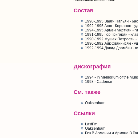
Состав
1990-1995 Ваагн Папьян - бас
1992-1995 Ашот Корганян - у
1994-1995 Армен Мкртчян - г
1991-1995 Гор Григорян - кл
1990-1992 Мушех Петросян - 
1990-1992 Айк Ованнисян - у
1992-1994 Давид Драмбян - г
Дискография
1994 - In Memorium of the Muns
1998 - Cadence
См. также
Oaksenham
Ссылки
LastFm
Oaksenham
Рок В Армении и Армяне В Ро