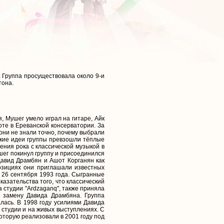
. Группа просуществовала около 9-и
тонa.
я, Мушег умело играл на гитаре, Айк
готe в Ереванской консерватории. За
 они не знали точно, почему выбрали
еские идеи группы превзошли тёплые
ения рока с классической музыкой в
Мушег покинул группу и присоединился
Давид Драмбян и Ашот Корганян как
позициях они приглашали известных
 26 сентября 1993 года. Сыгранные
казательства того, что классический
а студии "Ardzaganq", также приняла
а замену Давида Драмбяна. Группа
алась. В 1998 году усилиями Давида
 студии и на живых выступлениях. С
оторую реализовали в 2001 году под