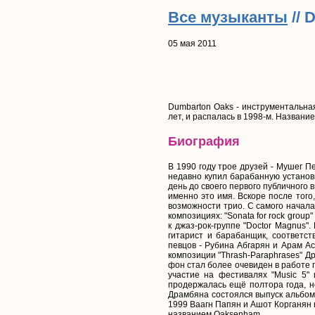
Все музыканты
// 
05 мая 2011
Dumbarton Oaks - инструментальная
лет, и распалась в 1998-м. Назван
Биография
В 1990 году трое друзей - Мушег Пе
недавно купил барабанную установку
день до своего первого публичного 
именно это имя. Вскоре после того
возможности трио. С самого начала
композициях: "Sonata for rock group
к джаз-рок-группе "Doctor Magnus
гитарист и барабанщик, соответст
певцов - Рубина Абгарян и Арам А
композиции "Thrash-Paraphrases" Др
фон стал более очевиден в работе г
участие на фестивалях "Music 5"
продержалась ещё полтора года, но
Драмбяна состоялся выпуск альбома
1999 Ваагн Папян и Ашот Корганян 
названием Oaksenham.