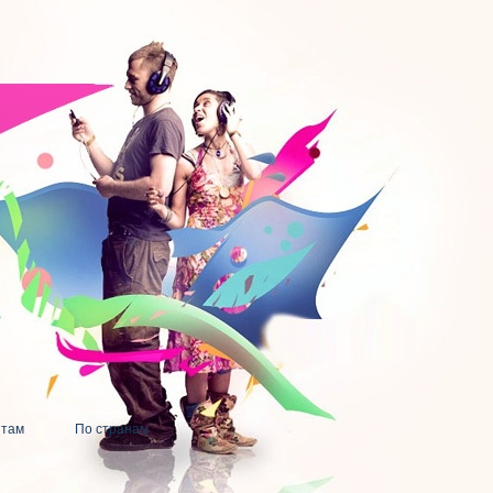
нтам
По странам