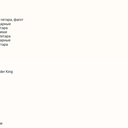
-гитара, фагот
дарные
итара
авиши
гитара
дарные
итара
ter King
ке