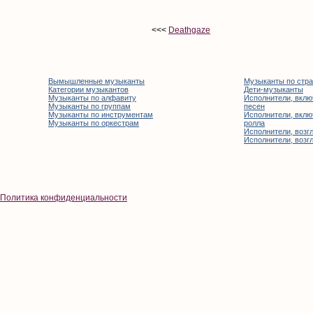
<<<
Deathgaze
Вымышленные музыканты
Музыканты по стр
Категории музыкантов
Дети-музыканты
Музыканты по алфавиту
Исполнители, вклю
Музыканты по группам
песен
Музыканты по инструментам
Исполнители, вклю
Музыканты по оркестрам
ролла
Исполнители, возгл
Исполнители, возгл
Политика конфиденциальности