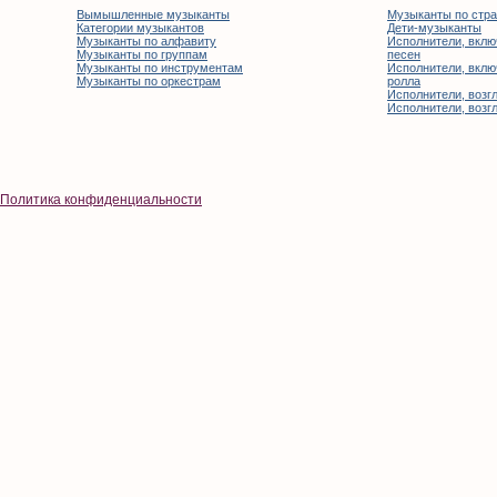
Вымышленные музыканты
Музыканты по стр
Категории музыкантов
Дети-музыканты
Музыканты по алфавиту
Исполнители, вклю
Музыканты по группам
песен
Музыканты по инструментам
Исполнители, вклю
Музыканты по оркестрам
ролла
Исполнители, возгл
Исполнители, возгл
Политика конфиденциальности