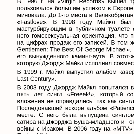
В 1996 г. на «Virgin Records» вышел 
пользовался большим успехом в Европе,
миновала. До 1-го места в Великобритани
«Fastlove». В 1998 году Майкл был
мастурбирующим в публичном туалете 
него гомосексуальная ориентация, что 
на цифрах продаж его записей. В том ж
Gentlemen: The Best Of George Michael»
его вынужденного каминг-аута. В этот
которую Джордж Майкл исполнил совмес
В 1999 г. Майкл выпустил альбом каве
Last Century».
В 2003 году Джордж Майкл попытался в
пять лет сингл «Freeek!», который с
вложения не оправдались, так как синг
Последовавший вскоре альбом «Patienc
месте. С него была выпущена сингло
сатира на Джорджа Буша-младшего и Тон
войны с Ираком. В 2006 году на «MTV»