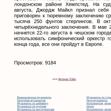
лондонском районе Хемпстед. На суд
августа, Джордж Майкл признал себя
приговорен к тюремному заключению ср
тысяча 250 фунтов стерлингов. В ок
четырёхнедельного заключения. В мае 2
начнется 22-го августа в чешском горо
использовать симфонический оркестр г
конца года, все они пройдут в Европе.
Просмотров: 9184
<<<
Фрэнки Лэйн
Вымышленные музыканты
Музыканты по стр
Категории музыкантов
Дети-музыканты
Музыканты по алфавиту
Исполнители, вклю
Музыканты по группам
песен
Музыканты по инструментам
Исполнители, вклю