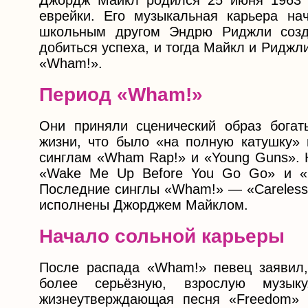
Джордж Майкл родился 25 июня 1963 г
еврейки. Его музыкальная карьера на
школьным другом Эндрю Риджли созда
добиться успеха, и тогда Майкл и Ридж
«Wham!».
Период «Wham!»
Они приняли сценический образ богат
жизни, что было «на полную катушку»
синглам «Wham Rap!» и «Young Guns». 
«Wake Me Up Before You Go Go» и «La
Последние синглы «Wham!» — «Careless W
исполнены Джорджем Майклом.
Начало сольной карьеры
После распада «Wham!» певец заявил,
более серьёзную, взрослую музы
жизнеутверждающая песня «Freedom» 