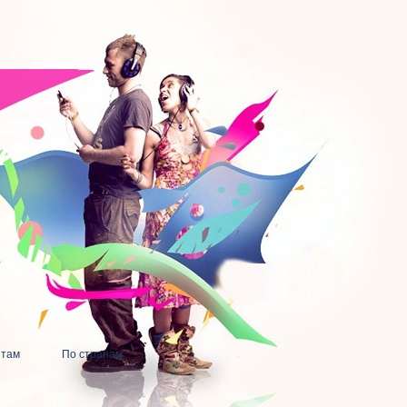
нтам
По странам