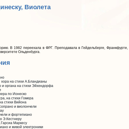
Динеску, Виолета
орию. В 1982 переехала в ФРГ. Преподавала в Гейдельберге, Франкфурте,
иверситете Ольденбурга.
ния
ано
о хора на стихи А.Бландианы
о и органа на стихи Эйхендорфа
е
пера по Ионеско
ра, на стихи Гомера
 на стихи Вийона
сопрано и виолончели
нау
нчели и фортепиано
по Э.Кестнеру
Г.Гарсиа Маркесу
тепиано и живой электроники