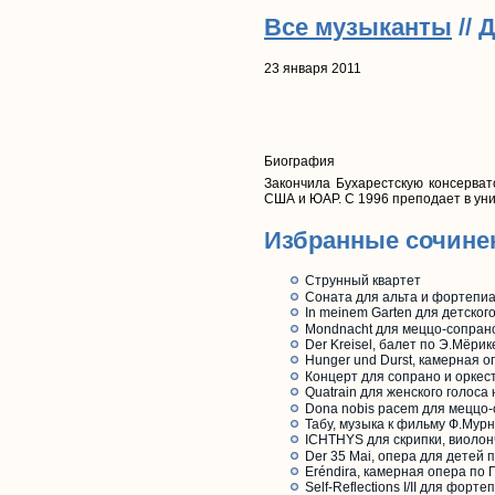
Все музыканты
// 
23 января 2011
Биография
Закончила Бухарестскую консерват
США и ЮАР. С 1996 преподает в ун
Избранные сочине
Струнный квартет
Соната для альта и фортепи
In meinem Garten для детског
Mondnacht для меццо-сопран
Der Kreisel, балет по Э.Мёрик
Hunger und Durst, камерная о
Концерт для сопрано и оркест
Quatrain для женского голоса
Dona nobis pacem для меццо-
Табу, музыка к фильму Ф.Мур
ICHTHYS для скрипки, виоло
Der 35 Mai, опера для детей 
Eréndira, камерная опера по 
Self-Reflections I/II для фор