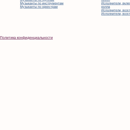
Музыканты по инструментам
Исполнители, вклю
Музыканты по оркестрам
ролла
Исполнители, возгл
Исполнители, возгл
Политика конфиденциальности