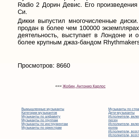
Radio 2 Дорин Девис. Его произведения
Си.
Дикки выпустил многочисленные диски.
продан в более чем 100000 экземплярах
деятельность, выступает в Лондоне и о
более крупным джаз-бандом Rhythmakers
Просмотров: 8660
<<<
Жобин, Антонио Карлос
Вымышленные музыканты
Музыканты по стр
Категории музыкантов
Дети-музыканты
Музыканты по алфавиту
Исполнители, вклю
Музыканты по группам
песен
Музыканты по инструментам
Исполнители, вклю
Музыканты по оркестрам
ролла
Исполнители, возгл
Исполнители, возгл