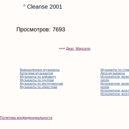
Cleanse 2001
Просмотров: 7693
<<<
Диас, Марсело
Вымышленные музыканты
Музыканты по стр
Категории музыкантов
Дети-музыканты
Музыканты по алфавиту
Исполнители, вклю
Музыканты по группам
песен
Музыканты по инструментам
Исполнители, вклю
Музыканты по оркестрам
ролла
Исполнители, возгл
Исполнители, возгл
Политика конфиденциальности